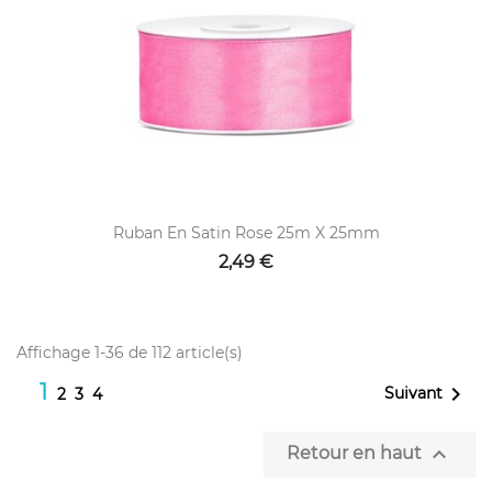
Ruban En Satin Rose 25m X 25mm
2,49 €
Affichage 1-36 de 112 article(s)
1

Suivant
2
3
4

Retour en haut