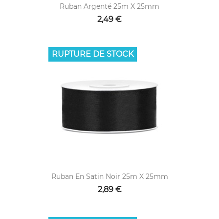
Ruban Argenté 25m X 25mm
2,49 €
RUPTURE DE STOCK
Ruban En Satin Noir 25m X 25mm
2,89 €