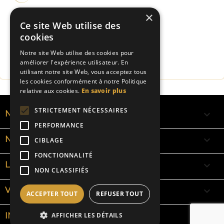
×
Livraison rapide
Ce site Web utilise des
cookies
Fabrication Française
Notre site Web utilise des cookies pour
améliorer l'expérience utilisateur. En
utilisant notre site Web, vous acceptez tous
les cookies conformément à notre Politique
relative aux cookies.
En savoir plus
STRICTEMENT NÉCESSAIRES

NOS RUBANS
PERFORMANCE

NOS BRACELETS
CIBLAGE
FONCTIONNALITÉ

LA SIGNIFICATION DES COULEURS
NON CLASSIFIÉS

VOTRE COMPTE
ACCEPTER TOUT
REFUSER TOUT
keyboard_arrow_down
INFORMATIONS
AFFICHER LES DÉTAILS