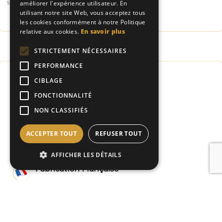
site.
améliorer l'expérience utilisateur. En
utilisant notre site Web, vous acceptez tous
les cookies conformément à notre Politique
relative aux cookies.
En savoir plus
STRICTEMENT NÉCESSAIRES
PERFORMANCE
CIBLAGE
Expédition sous 24h*
FONCTIONNALITÉ
NON CLASSIFIÉS
Paiement sécurisé
ACCEPTER TOUT
REFUSER TOUT
Livraison rapide
AFFICHER LES DÉTAILS
Fabrication Française