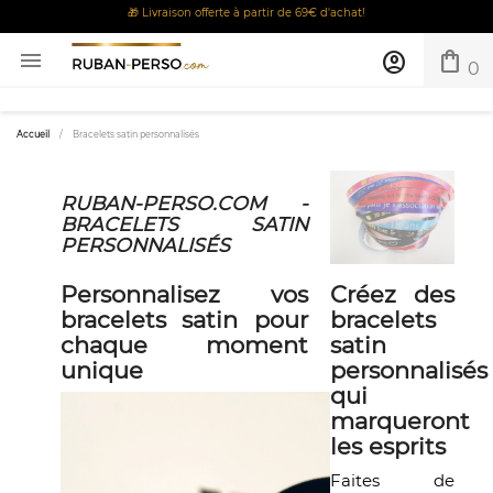
🎁 Livraison offerte à partir de 69€ d'achat!
shopping_bag

account_circle
0
Accueil
Bracelets satin personnalisés
RUBAN-PERSO.COM -
BRACELETS SATIN
PERSONNALISÉS
Personnalisez vos
Créez des
bracelets satin pour
bracelets
chaque moment
satin
unique
personnalisés
qui
marqueront
les esprits
Faites de