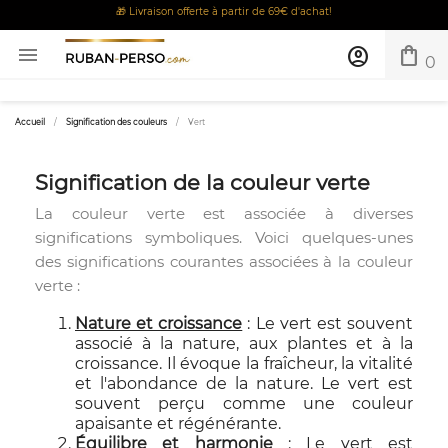
🎁 Livraison offerte à partir de 69€ d'achat!
shopping_bag

account_circle
0
Accueil
Signification des couleurs
Vert
Signification de la couleur verte
La couleur verte est associée à diverses
significations symboliques. Voici quelques-unes
des significations courantes associées à la couleur
verte :
Nature et croissance
: Le vert est souvent
associé à la nature, aux plantes et à la
croissance. Il évoque la fraîcheur, la vitalité
et l'abondance de la nature. Le vert est
souvent perçu comme une couleur
apaisante et régénérante.
Équilibre et harmonie
: Le vert est