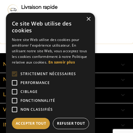
Livraison rapide
×
Ce site Web utilise des
Fabrication Française
cookies
Notre site Web utilise des cookies pour
améliorer l'expérience utilisateur. En
utilisant notre site Web, vous acceptez tous
les cookies conformément à notre Politique
relative aux cookies.
En savoir plus

NOS RUBANS
STRICTEMENT NÉCESSAIRES

NOS BRACELETS
PERFORMANCE
CIBLAGE

LA SIGNIFICATION DES COULEURS
FONCTIONNALITÉ

VOTRE COMPTE
NON CLASSIFIÉS
ACCEPTER TOUT
REFUSER TOUT
keyboard_arrow_down
INFORMATIONS