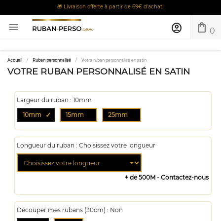
🎁 Livraison offerte à partir de 69€ d'achat!
shopping_bag

account_circle
0
Accueil
Ruban personnalisé
Votre ruban personnalisé en satin
VOTRE RUBAN PERSONNALISÉ EN SATIN
Largeur du ruban : 10mm
10mm
15mm
25mm
Longueur du ruban : Choisissez votre longueur
+ de 500M - Contactez-nous
Découper mes rubans (30cm) : Non