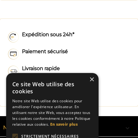
Expédition sous 24h*
Paiement sécurisé
Livraison rapide
×
Ce site Web utilise des
Fabrication Française
cookies
Notre site Web utilise des cookies pour
améliorer l'expérience utilisateur. En
utilisant notre site Web, vous acceptez tous
les cookies conformément à notre Politique
relative aux cookies.
En savoir plus

NOS RUBANS
STRICTEMENT NÉCESSAIRES