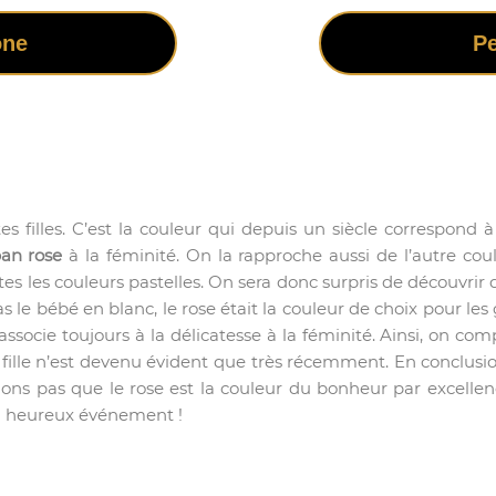
one
Pe
s filles. C’est la couleur qui depuis un siècle correspond à 
ban rose
à la féminité. On la rapproche aussi de l’autre coul
s les couleurs pastelles. On sera donc surpris de découvrir q
s le bébé en blanc, le rose était la couleur de choix pour les 
on associe toujours à la délicatesse à la féminité. Ainsi, on
fille n’est devenu évident que très récemment. En conclusio
ns pas que le rose est la couleur du bonheur par excellence
un heureux événement !