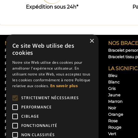
Expédition sous 24h*
Pa
×
NOS RUBANS
NOS BRACE
Ce site Web utilise des
Ruban personnalisé baptême
Bracelet perso
cookies
Ruban personnalisé mariage
Bracelet tissu 
Notre site Web utilise des cookies pour
Ruban personnalisé naissance
LA SIGNIFI
améliorer l'expérience utilisateur. En
Rubans personnalisés communion
utilisant notre site Web, vous acceptez tous
Bleu
Rubans personnalisés anniversaire
les cookies conformément à notre Politique
Blanc
Ruban personnalisé rapide et pas cher – Ruban
relative aux cookies.
En savoir plus
Gris
Perso
Jaune
Ruban future maman
STRICTEMENT NÉCESSAIRES
Marron
Ruban chapeau
PERFORMANCE
Noir
Ruban satin personnalisé
Orange
Ruban dragées personnalisé
CIBLAGE
Rose
Ruban prénom
FONCTIONNALITÉ
Rouge
Ruban personnalisé logo
Vert
Ruban deuil personnalisé
NON CLASSIFIÉS