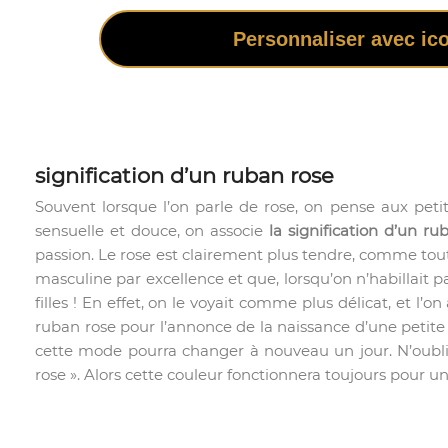
Personnaliser avec ic
signification d’un ruban rose
Souvent lorsque l’on parle de rose, on pense aux petite
sensuelle et douce, on associe
la signification d’un ru
passion. Le rose est clairement plus tendre, comme toute
masculine par excellence et que, lorsqu’on n’habillait pa
filles ! En effet, on le voyait comme plus délicat, et l’
ruban rose pour l’annonce de la naissance d’une petite 
cette mode pourra changer à nouveau un jour. N’oublio
rose ». Alors cette couleur fonctionnera toujours pour 