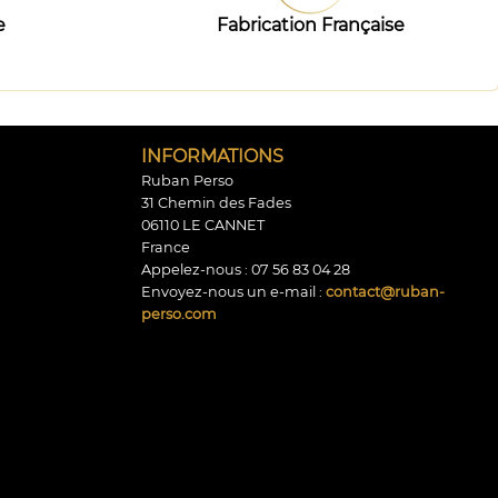
e
Fabrication Française
INFORMATIONS
Ruban Perso
31 Chemin des Fades
06110 LE CANNET
France
Appelez-nous :
07 56 83 04 28
Envoyez-nous un e-mail :
contact@ruban-
perso.com