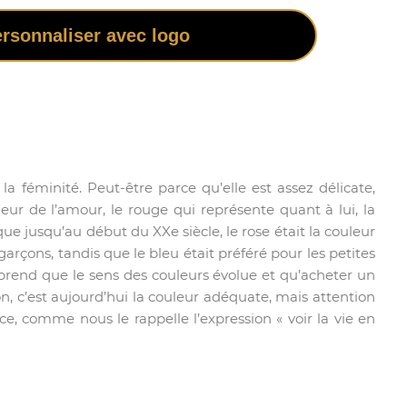
rsonnaliser avec logo
la féminité. Peut-être parce qu’elle est assez délicate,
eur de l’amour, le rouge qui représente quant à lui, la
ue jusqu’au début du XXe siècle, le rose était la couleur
garçons, tandis que le bleu était préféré pour les petites
 comprend que le sens des couleurs évolue et qu’acheter un
n, c’est aujourd’hui la couleur adéquate, mais attention
, comme nous le rappelle l’expression « voir la vie en