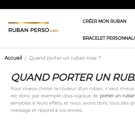
CRÉER MON RUBAN
BRACELET PERSONNALI
Accueil
Quand porter un ruban rose ?
QUAND PORTER UN RUB
Pour mieux choisir la couleur d’un ruban, il vaut mieux e
est donc, par exemple, plus logique de
porter un ruba
sensibles à leurs effets, et nous avons donc tous des 
message et répond à vos envies.