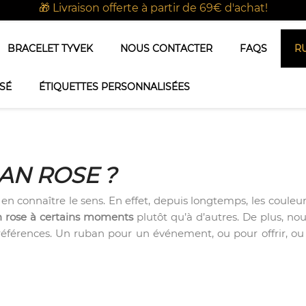
🎁 Livraison offerte à partir de 69€ d'achat!
BRACELET TYVEK
NOUS CONTACTER
FAQS
R
SÉ
ÉTIQUETTES PERSONNALISÉES
AN ROSE ?
n connaître le sens. En effet, depuis longtemps, les couleurs,
n rose à certains moments
plutôt qu’à d’autres. De plus, no
préférences. Un ruban pour un événement, ou pour offrir, ou 