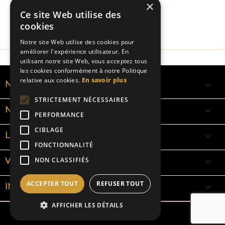
×
Ce site Web utilise des
Fabrication Française
cookies
Notre site Web utilise des cookies pour
améliorer l'expérience utilisateur. En
utilisant notre site Web, vous acceptez tous
les cookies conformément à notre Politique
relative aux cookies.
En savoir plus

NOS RUBANS
STRICTEMENT NÉCESSAIRES

NOS BRACELETS
PERFORMANCE
CIBLAGE

LA SIGNIFICATION DES COULEURS
FONCTIONNALITÉ

NON CLASSIFIÉS
VOTRE COMPTE
ACCEPTER TOUT
REFUSER TOUT
keyboard_arrow_down
INFORMATIONS
AFFICHER LES DÉTAILS
© 2026 - Tous droits réservés - Ruban Perso™