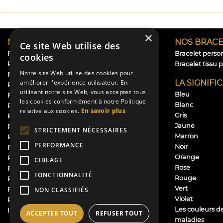
×
NOS RUBANS
NOS BRACE
Ce site Web utilise des
Ruban personnalisé baptême
Bracelet perso
cookies
Ruban personnalisé mariage
Bracelet tissu 
Notre site Web utilise des cookies pour
Ruban personnalisé naissance
LA SIGNIFI
améliorer l'expérience utilisateur. En
Rubans personnalisés communion
utilisant notre site Web, vous acceptez tous
Bleu
Rubans personnalisés anniversaire
les cookies conformément à notre Politique
Blanc
Ruban personnalisé rapide et pas cher – Ruban
relative aux cookies.
En savoir plus
Gris
Perso
Jaune
Ruban future maman
STRICTEMENT NÉCESSAIRES
Marron
Ruban chapeau
PERFORMANCE
Noir
Ruban satin personnalisé
Orange
Ruban dragées personnalisé
CIBLAGE
Rose
Ruban prénom
FONCTIONNALITÉ
Rouge
Ruban personnalisé logo
Vert
Ruban deuil personnalisé
NON CLASSIFIÉS
Violet
Ruban Inauguration Personnalisé - Ruban
Les couleurs d
Inauguration
ACCEPTER TOUT
REFUSER TOUT
maladies