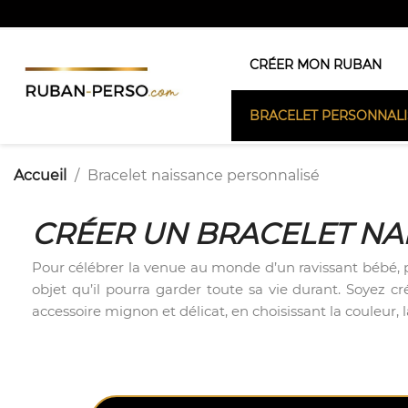
CRÉER MON RUBAN
BRACELET PERSONNALI
Accueil
Bracelet naissance personnalisé
CRÉER UN BRACELET NA
Pour célébrer la venue au monde d’un ravissant bébé,
objet qu’il pourra garder toute sa vie durant. Soyez cr
accessoire mignon et délicat, en choisissant la couleur, 