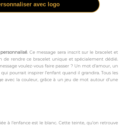
rsonnaliser avec logo
 personnalisé
. Ce message sera inscrit sur le bracelet et
fin de rendre ce bracelet unique et spécialement dédié.
l message voulez-vous faire passer ? Un mot d’amour, un
i pourrait inspirer l’enfant quand il grandira. Tous les
age avec la couleur, grâce à un jeu de mot autour d’une
ée à l’enfance est le blanc. Cette teinte, qu’on retrouve