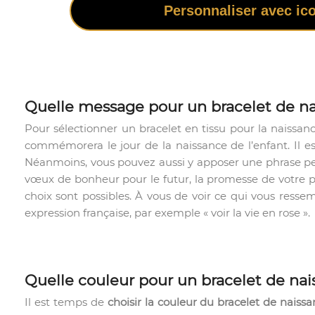
Personnaliser avec ic
Quelle message pour un bracelet de n
Pour sélectionner un bracelet en tissu pour la naissa
commémorera le jour de la naissance de l’enfant. Il es
Néanmoins, vous pouvez aussi y apposer une phrase pers
vœux de bonheur pour le futur, la promesse de votre pré
choix sont possibles. À vous de voir ce qui vous resse
expression française, par exemple « voir la vie en rose ».
Quelle couleur pour un bracelet de na
Il est temps de
choisir la couleur du bracelet de naiss