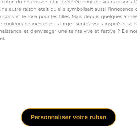
 coton du nourrisson, était préférée pour plusieurs raisons. D
Une autre raison était qu’elle symbolisait aussi l’innocence
rçons et le rose pour les filles. Mais depuis quelques anné
e couleurs beaucoup plus large : sentez vous inspiré et séle
a naissance, et d’envisager une teinte vive et festive ? De n
el.
Personnaliser votre ruban