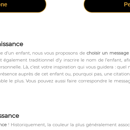
one
Pe
aissance
nce d’un enfant, nous vous proposons de
choisir un message
t également traditionnel d’y inscrire le nom de l’enfant, a
onnelle. Là, c’est votre inspiration qui vous guidera : que
sence auprès de cet enfant ou, pourquoi pas, une citation qu
mble le plus. Vous pouvez aussi faire correspondre le mess
issance
ance
! Historiquement, la couleur la plus généralement associ