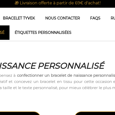
🎁 Livraison offerte à partir de 69€ d'achat!
BRACELET TYVEK
NOUS CONTACTER
FAQS
R
SÉ
ÉTIQUETTES PERSONNALISÉES
ISSANCE PERSONNALISÉ
 pensez à
confectionner un bracelet de naissance personnali
éatif et concevez un bracelet en tissu pour cette occasion 
la taille et le texte personnalisé, pour mieux célébrer le plus