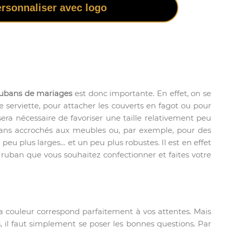
rsonnaliser avec logo
 rubans de mariages
est donc importante. En effet, on se
e serviette, pour attacher les couverts en fagot ou pour
 sera nécessaire de favoriser une taille relativement peu
ubans accrochés aux meubles ou, par exemple, pour des
eu plus larges… et un peu plus robustes. Il est en effet
 ruban que vous souhaitez confectionner et faites votre
a couleur correspond parfaitement à vos attentes. Mais
 il faut simplement se poser les bonnes questions. Par