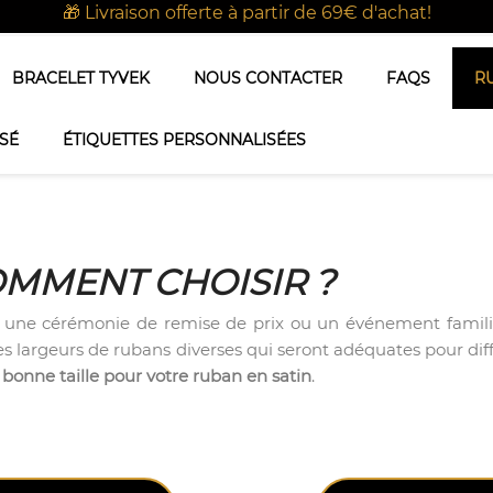
🎁 Livraison offerte à partir de 69€ d'achat!
BRACELET TYVEK
NOUS CONTACTER
FAQS
R
SÉ
ÉTIQUETTES PERSONNALISÉES
OMMENT CHOISIR ?
une cérémonie de remise de prix ou un événement familial, i
s largeurs de rubans diverses qui seront adéquates pour diff
a bonne taille pour votre ruban en satin
.