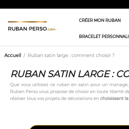
CRÉER MON RUBAN
BRACELET PERSONNALI
Accueil
Ruban satin large : comment choisir ?
RUBAN SATIN LARGE : C
Que vous utilisiez ce ruban en satin pour un mariage, 
Ruban Perso vous propose de choisir en toute liberté de
réaliser tous vos projets de décorations en
choisissant l