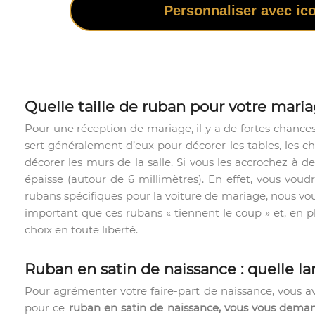
Personnaliser avec ic
Quelle taille de ruban pour votre maria
Pour une réception de mariage, il y a de fortes chanc
sert généralement d’eux pour décorer les tables, les ch
décorer les murs de la salle. Si vous les accrochez à de
épaisse (autour de 6 millimètres). En effet, vous vo
rubans spécifiques pour la voiture de mariage, nous vou
important que ces rubans « tiennent le coup » et, en p
choix en toute liberté.
Ruban en satin de naissance : quelle la
Pour agrémenter votre faire-part de naissance, vous a
pour ce
ruban en satin de naissance, vous vous dema