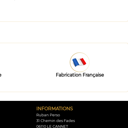
e
Fabrication Française
INFORMATIONS
Ruban Perso
31 Chemin des Fades
06110 LE CANNET