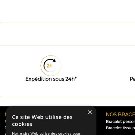
Expédition sous 24h*
Pa
×
NOS RUBANS
NOS BRACE
Ce site Web utilise des
Ruban personnalisé baptême
Bracelet perso
cookies
Ruban personnalisé mariage
Bracelet tissu 
Notre site Web utilise des cookies pour
Ruban personnalisé naissance