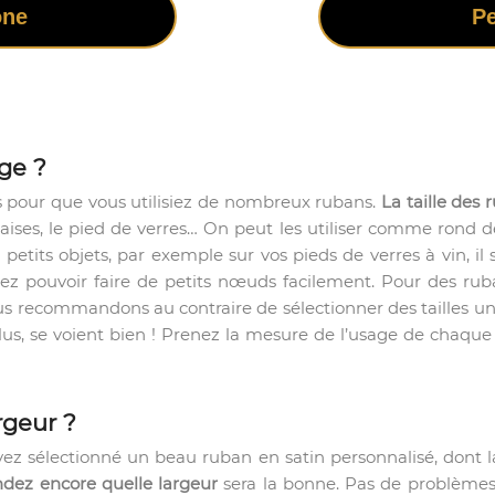
one
Pe
ge ?
es pour que vous utilisiez de nombreux rubans.
La taille des
aises, le pied de verres… On peut les utiliser comme rond d
 petits objets, par exemple sur vos pieds de verres à vin, il
udrez pouvoir faire de petits nœuds facilement. Pour des r
s recommandons au contraire de sélectionner des tailles un p
lus, se voient bien ! Prenez la mesure de l’usage de chaque
rgeur ?
vez sélectionné un beau ruban en satin personnalisé, dont l
ndez encore quelle largeur
sera la bonne. Pas de problèmes,