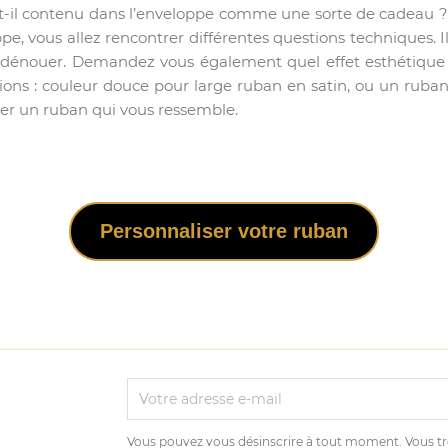
-t-il contenu dans l’enveloppe comme une sorte de cadeau ?
veloppe, vous allez rencontrer différentes questions techniques
e à dénouer. Demandez vous également quel effet esthétique 
ns : couleur douce pour large ruban en satin, ou un ruban f
créer un ruban qui vous ressemble.
Personnaliser votre ruban
Vous pouvez vous désinscrire à tout moment. Vous tr