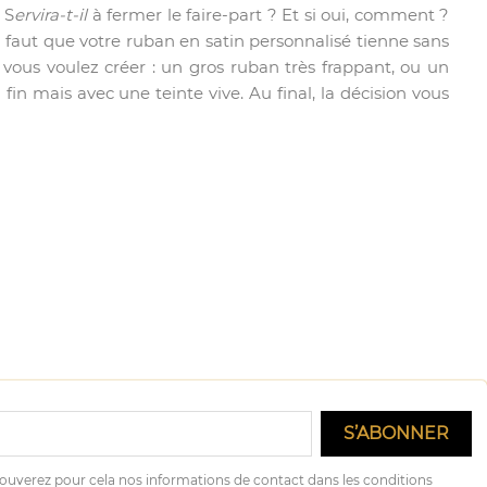
 S
ervira
-
t-il
à fermer le faire-part ? Et si oui, comment ?
. Il faut que votre ruban en satin personnalisé tienne sans
vous voulez créer : un gros ruban très frappant, ou un
in mais avec une teinte vive. Au final, la décision vous
ouverez pour cela nos informations de contact dans les conditions