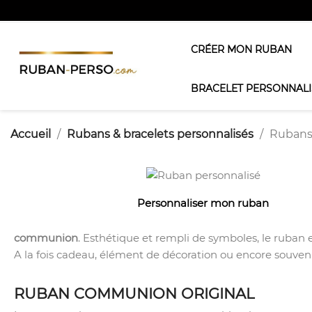
CRÉER MON RUBAN
BRACELET PERSONNALI
Accueil
Rubans & bracelets personnalisés
Rubans
Personnaliser mon ruban
communion
. Esthétique et rempli de symboles, le ruban
A la fois cadeau, élément de décoration ou encore souveni
RUBAN COMMUNION ORIGINAL