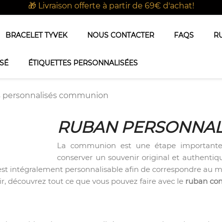
🎁 Livraison offerte à partir de 69€ d'achat!
BRACELET TYVEK
NOUS CONTACTER
FAQS
R
SÉ
ÉTIQUETTES PERSONNALISÉES
 personnalisés communion
RUBAN PERSONNA
La communion est une étape importante 
conserver un souvenir original et authentiq
 est intégralement personnalisable afin de correspondre au 
r, découvrez tout ce que vous pouvez faire avec le
ruban c