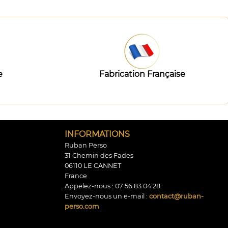
e
Fabrication Française
INFORMATIONS
Ruban Perso
31 Chemin des Fades
06110 LE CANNET
France
Appelez-nous :
07 56 83 04 28
Envoyez-nous un e-mail :
contact@ruban-
perso.com