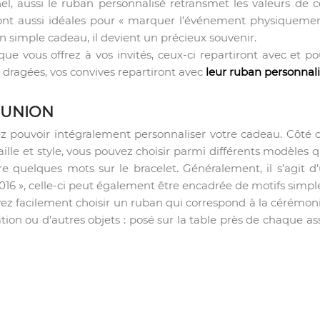
, aussi le ruban personnalisé retransmet les valeurs de 
 sont aussi idéales pour « marquer l’événement physiquement
un simple cadeau, il devient un précieux souvenir.
que vous offrez à vos invités, ceux-ci repartiront avec et 
dragées, vos convives repartiront avec
leur ruban personnal
MUNION
lez pouvoir intégralement personnaliser votre cadeau. Côté c
taille et style, vous pouvez choisir parmi différents modèles
re quelques mots sur le bracelet. Généralement, il s’agit 
6 », celle-ci peut également être encadrée de motifs simpl
z facilement choisir un ruban qui correspond à la cérémonie
ion ou d’autres objets : posé sur la table près de chaque a