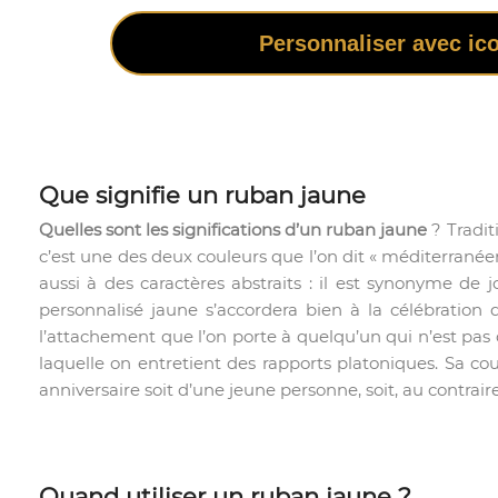
Personnaliser avec ic
Que signifie un ruban jaune
Quelles sont les significations d’un ruban jaune
? Tradit
c’est une des deux couleurs que l’on dit « méditerranéen
aussi à des caractères abstraits : il est synonyme de 
personnalisé jaune s’accordera bien à la célébration 
l’attachement que l’on porte à quelqu’un qui n’est pas 
laquelle on entretient des rapports platoniques. Sa cou
anniversaire soit d’une jeune personne, soit, au contrai
Quand utiliser un ruban jaune ?