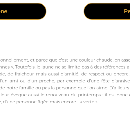
one
Pe
ionnellement, et parce que c’est une couleur chaude, on associe
nes ». Toutefois, le jaune ne se limite pas à des références a
joie, de fraicheur mais aussi d’amitié, de respect ou encore
d’un ami ou d’un proche, par exemple d’une fête d’anniver
de notre famille ou pas la personne que l’on aime. D’ailleur
leur évoque aussi le renouveau du printemps : il est donc d
re, d’une personne âgée mais encore… « verte ».