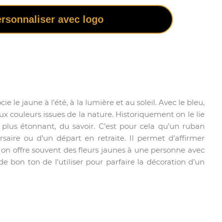
rsonnaliser avec logo
 le jaune à l’été, à la lumière et au soleil. Avec le bleu,
ux couleurs issues de la nature. Historiquement on le lie
, plus étonnant, du savoir. C’est pour cela qu’un ruban
saire ou d’un départ en retraite. Il permet d’affirmer
s on offre souvent des fleurs jaunes à une personne avec
e bon ton de l’utiliser pour parfaire la décoration d’un