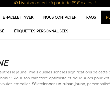
🎁 Livraison offerte à partir de 69€ d'achat!
BRACELET TYVEK
NOUS CONTACTER
FAQS
R
SÉ
ÉTIQUETTES PERSONNALISÉES
NE
autres le jaune : mais quelles sont les significations de ce
hoisir ! Pour son caractère optimiste et doux. Alors pour v
 voulez emballer.
Sélectionner un ruban jaune
, personnalis