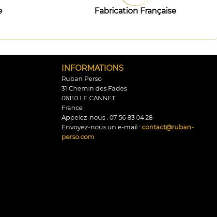
e
Fabrication Française
INFORMATIONS
Ruban Perso
31 Chemin des Fades
06110 LE CANNET
France
Appelez-nous :
07 56 83 04 28
Envoyez-nous un e-mail :
contact@ruban-
perso.com