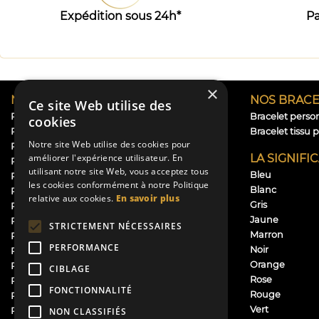
Expédition sous 24h*
Pa
×
NOS RUBANS
NOS BRACE
Ce site Web utilise des
Ruban personnalisé baptême
Bracelet perso
cookies
Ruban personnalisé mariage
Bracelet tissu 
Notre site Web utilise des cookies pour
Ruban personnalisé naissance
LA SIGNIFI
améliorer l'expérience utilisateur. En
Rubans personnalisés communion
utilisant notre site Web, vous acceptez tous
Bleu
Rubans personnalisés anniversaire
les cookies conformément à notre Politique
Blanc
Ruban personnalisé rapide et pas cher – Ruban
relative aux cookies.
En savoir plus
Gris
Perso
Jaune
Ruban future maman
STRICTEMENT NÉCESSAIRES
Marron
Ruban chapeau
PERFORMANCE
Noir
Ruban satin personnalisé
Orange
Ruban dragées personnalisé
CIBLAGE
Rose
Ruban prénom
FONCTIONNALITÉ
Rouge
Ruban personnalisé logo
Vert
Ruban deuil personnalisé
NON CLASSIFIÉS