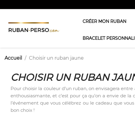
CRÉER MON RUBAN
BRACELET PERSONNALI
Accueil
Choisir un ruban jaune
CHOISIR UN RUBAN JAU
Pour choisir la couleur d’un ruban, on envisagera entre 
enthousiasmante, et c’est pour ça qu’on a envie de la c
l’événement que vous célébrez ou le cadeau que vous
bon choix !