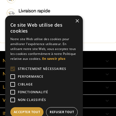
Livraison rapide
×
Ce site Web utilise des
Fabrication Française
cookies
Notre site Web utilise des cookies pour
améliorer l'expérience utilisateur. En
utilisant notre site Web, vous acceptez tous
les cookies conformément à notre Politique
relative aux cookies.
En savoir plus

NOS RUBANS
STRICTEMENT NÉCESSAIRES

NOS BRACELETS
PERFORMANCE
CIBLAGE

LA SIGNIFICATION DES COULEURS
FONCTIONNALITÉ

NON CLASSIFIÉS
VOTRE COMPTE
ACCEPTER TOUT
REFUSER TOUT
keyboard_arrow_down
INFORMATIONS