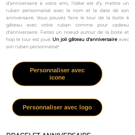
d'anniversaire à votre ami, l'idéal est d'y mettre un
ruban personnalisé avec le nom et la date de son
anniversaire. Vous pouvez faire le tour de la boite à
gâteau avec votre ruban comme pour cadeau
d'anniversaire. Faites un noeud autour de la boite et
hop le tour est joué.
Un joli gâteau d'anniversaire
avec
son ruban personnalisé!
Personnaliser avec
icone
Personnaliser avec logo