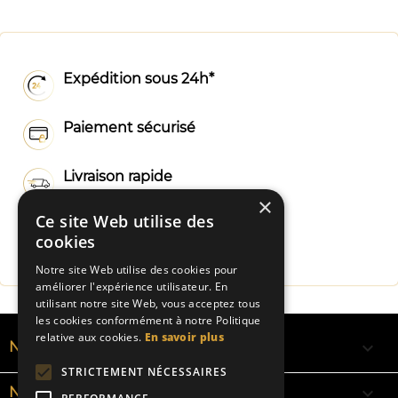
Expédition sous 24h*
Paiement sécurisé
Livraison rapide
×
Ce site Web utilise des
Fabrication Française
cookies
Notre site Web utilise des cookies pour
améliorer l'expérience utilisateur. En
utilisant notre site Web, vous acceptez tous
les cookies conformément à notre Politique
relative aux cookies.
En savoir plus

NOS RUBANS
STRICTEMENT NÉCESSAIRES

NOS BRACELETS