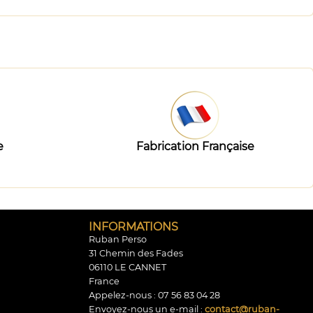
e
Fabrication Française
INFORMATIONS
Ruban Perso
31 Chemin des Fades
06110 LE CANNET
France
Appelez-nous :
07 56 83 04 28
Envoyez-nous un e-mail :
contact@ruban-