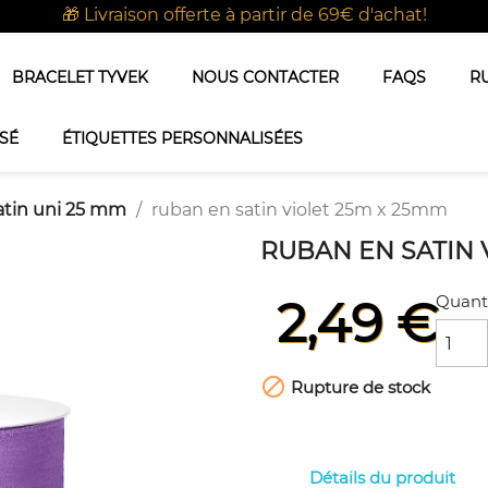
🎁 Livraison offerte à partir de 69€ d'achat!
BRACELET TYVEK
NOUS CONTACTER
FAQS
R
SÉ
ÉTIQUETTES PERSONNALISÉES
atin uni 25 mm
ruban en satin violet 25m x 25mm
RUBAN EN SATIN 
Quant
2,49 €

Rupture de stock
Détails du produit