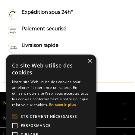
Expédition sous 24h*
Paiement sécurisé
Livraison rapide
×
Fabrication Française
Ce site Web utilise des
cookies
Notre site Web utilise des cookies pour
améliorer l'expérience utilisateur. En
utilisant notre site Web, vous acceptez tous
les cookies conformément à notre Politique

NOS RUBANS
relative aux cookies.
En savoir plus
STRICTEMENT NÉCESSAIRES

NOS BRACELETS
PERFORMANCE

LA SIGNIFICATION DES COULEURS
CIBLAGE