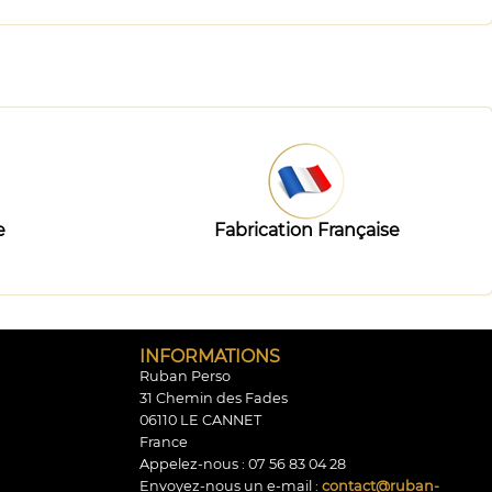
e
Fabrication Française
INFORMATIONS
Ruban Perso
31 Chemin des Fades
06110 LE CANNET
France
Appelez-nous :
07 56 83 04 28
Envoyez-nous un e-mail :
contact@ruban-