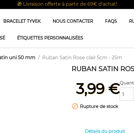
🎁 Livraison offerte à partir de 69€ d'achat!
BRACELET TYVEK
NOUS CONTACTER
FAQS
R
SÉ
ÉTIQUETTES PERSONNALISÉES
atin uni 50 mm
Ruban Satin Rose clair 5cm - 25m
RUBAN SATIN ROS
Quant
3,99 €

Rupture de stock
Détails du produit