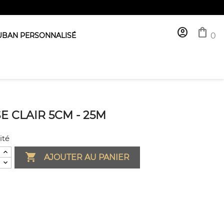
account_circle
shopping_bag
UBAN PERSONNALISÉ
0
E CLAIR 5CM - 25M
ité

AJOUTER AU PANIER