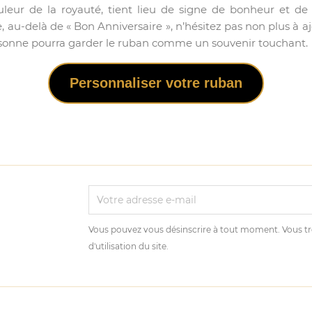
 couleur de la royauté, tient lieu de signe de bonheur et 
, au-delà de « Bon Anniversaire », n’hésitez pas non plus à 
rsonne pourra garder le ruban comme un souvenir touchant.
Personnaliser votre ruban
Vous pouvez vous désinscrire à tout moment. Vous tr
d'utilisation du site.