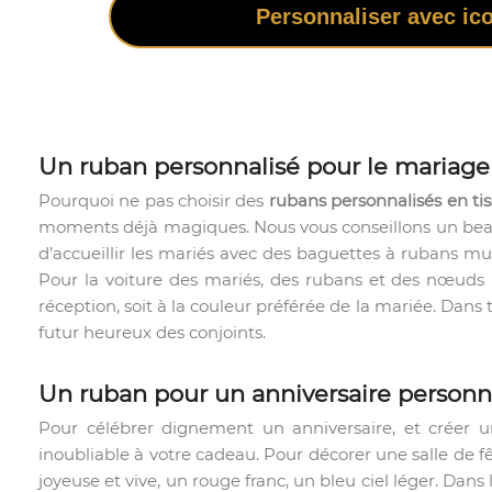
Personnaliser avec ic
Un ruban personnalisé pour le mariage
Pourquoi ne pas choisir des
rubans personnalisés en ti
moments déjà magiques. Nous vous conseillons un beau 
d’accueillir les mariés avec des baguettes à rubans mu
Pour la voiture des mariés, des rubans et des nœuds pe
réception, soit à la couleur préférée de la mariée. Dans
futur heureux des conjoints.
Un ruban pour un anniversaire personn
Pour célébrer dignement un anniversaire, et créer 
inoubliable à votre cadeau. Pour décorer une salle de fêt
joyeuse et vive, un rouge franc, un bleu ciel léger. Dan