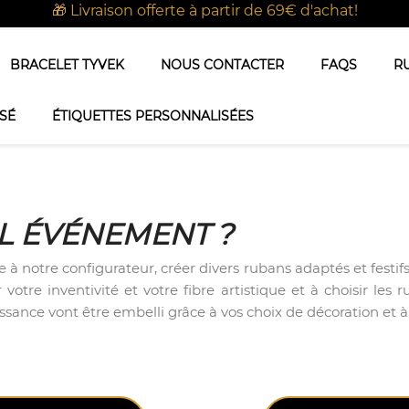
🎁 Livraison offerte à partir de 69€ d'achat!
BRACELET TYVEK
NOUS CONTACTER
FAQS
R
SÉ
ÉTIQUETTES PERSONNALISÉES
L ÉVÉNEMENT ?
 à notre configurateur, créer divers rubans adaptés et festif
votre inventivité et votre fibre artistique et à choisir les
nce vont être embelli grâce à vos choix de décoration et à 