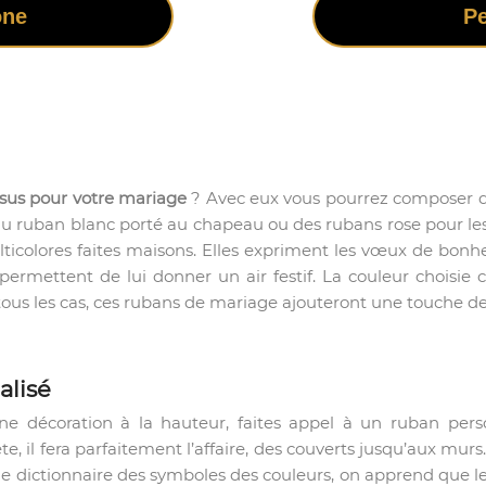
one
Pe
ssus pour votre mariage
? Avec eux vous pourrez composer des
ruban blanc porté au chapeau ou des rubans rose pour les b
lticolores faites maisons. Elles expriment les vœux de bonhe
rmettent de lui donner un air festif. La couleur choisie co
 tous les cas, ces rubans de mariage ajouteront une touche de
alisé
une décoration à la hauteur, faites appel à un ruban per
e, il fera parfaitement l’affaire, des couverts jusqu’aux murs
s le dictionnaire des symboles des couleurs, on apprend que le