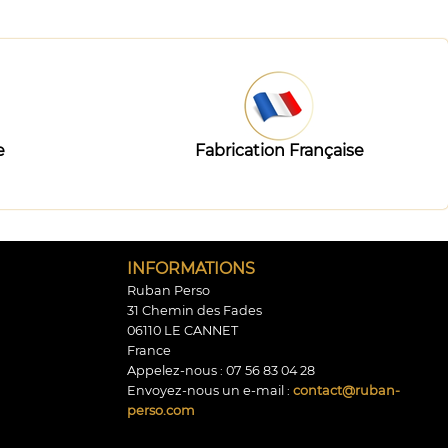
e
Fabrication Française
INFORMATIONS
Ruban Perso
31 Chemin des Fades
06110 LE CANNET
France
Appelez-nous :
07 56 83 04 28
Envoyez-nous un e-mail :
contact@ruban-
perso.com