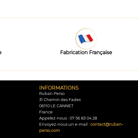
e
Fabrication Française
INFORMATIONS
Ruban Perso
31 Chemin des Fades
06110 LE CANNET
France
Appelez-nous :
07 56 83 04 28
Envoyez-nous un e-mail :
contact@ruban-
perso.com