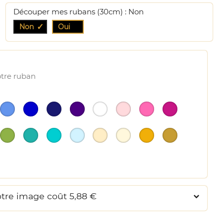
Découper mes rubans (30cm) : Non
Non
Oui
otre ruban
otre image coût 5,88 €